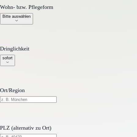
Wohn- bzw. Pflegeform
Wohn- bzw. Pflegeform
Bitte auswählen
Dringlichkeit
Dringlichkeit
sofort
Ort/Region
PLZ (alternativ zu Ort)