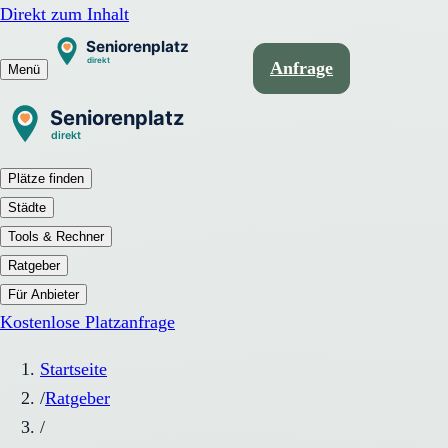
Direkt zum Inhalt
Anfrage
Menü
Plätze finden
Städte
Tools & Rechner
Ratgeber
Für Anbieter
Kostenlose Platzanfrage
Startseite
/
Ratgeber
/