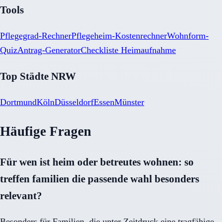
Tools
Pflegegrad-Rechner
Pflegeheim-Kostenrechner
Wohnform-
Quiz
Antrag-Generator
Checkliste Heimaufnahme
Top Städte NRW
Dortmund
Köln
Düsseldorf
Essen
Münster
Häufige Fragen
Für wen ist heim oder betreutes wohnen: so
treffen familien die passende wahl besonders
relevant?
Besonders für Familien, die unter Zeitdruck eine tragfähige