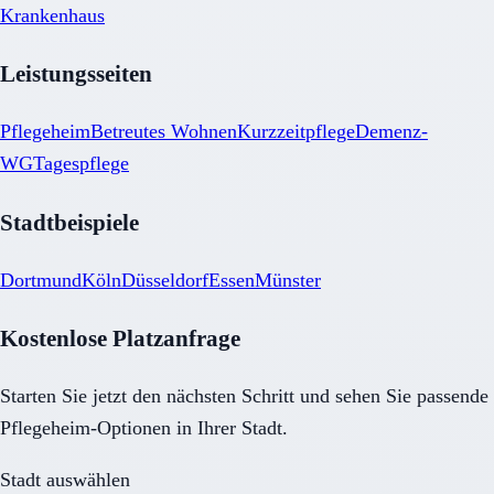
Krankenhaus
Leistungsseiten
Pflegeheim
Betreutes Wohnen
Kurzzeitpflege
Demenz-
WG
Tagespflege
Stadtbeispiele
Dortmund
Köln
Düsseldorf
Essen
Münster
Kostenlose Platzanfrage
Starten Sie jetzt den nächsten Schritt und sehen Sie passende
Pflegeheim
-Optionen in Ihrer Stadt.
Stadt auswählen
Stadt auswählen