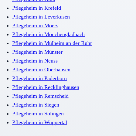
Pflegeheim
in
Krefeld
Pflegeheim
in
Leverkusen
Pflegeheim
in
Moers
Pflegeheim
in
Mönchengladbach
Pflegeheim
in
Mülheim an der Ruhr
Pflegeheim
in
Münster
Pflegeheim
in
Neuss
Pflegeheim
in
Oberhausen
Pflegeheim
in
Paderborn
Pflegeheim
in
Recklinghausen
Pflegeheim
in
Remscheid
Pflegeheim
in
Siegen
Pflegeheim
in
Solingen
Pflegeheim
in
Wuppertal