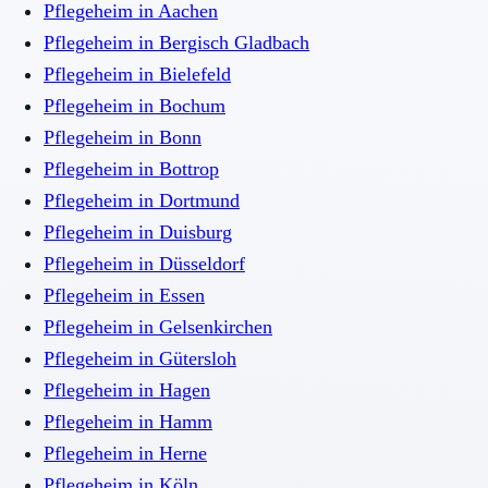
Pflegeheim
in
Aachen
Pflegeheim
in
Bergisch Gladbach
Pflegeheim
in
Bielefeld
Pflegeheim
in
Bochum
Pflegeheim
in
Bonn
Pflegeheim
in
Bottrop
Pflegeheim
in
Dortmund
Pflegeheim
in
Duisburg
Pflegeheim
in
Düsseldorf
Pflegeheim
in
Essen
Pflegeheim
in
Gelsenkirchen
Pflegeheim
in
Gütersloh
Pflegeheim
in
Hagen
Pflegeheim
in
Hamm
Pflegeheim
in
Herne
Pflegeheim
in
Köln