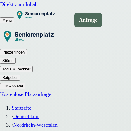
Direkt zum Inhalt
Anfrage
Menü
Plätze finden
Städte
Tools & Rechner
Ratgeber
Für Anbieter
Kostenlose Platzanfrage
Startseite
/
Deutschland
/
Nordrhein-Westfalen