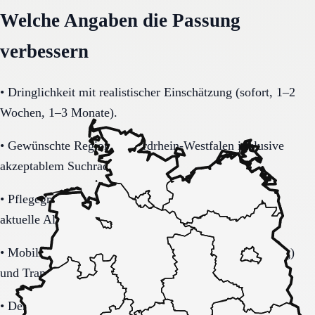
Welche Angaben die Passung
verbessern
•
Dringlichkeit mit realistischer Einschätzung (sofort, 1–2
Wochen, 1–3 Monate).
•
Gewünschte Region in Nordrhein-Westfalen inklusive
akzeptablem Suchradius.
•
Pflegegrad-Status (vorhanden, beantragt, unklar) und
aktuelle Alltagsbelastung.
•
Mobilität (selbstständig, Rollator, Rollstuhl, bettlägerig)
und Transferbedarf.
•
Demenzbezogene Anforderungen (ja, nein, unklar) mit