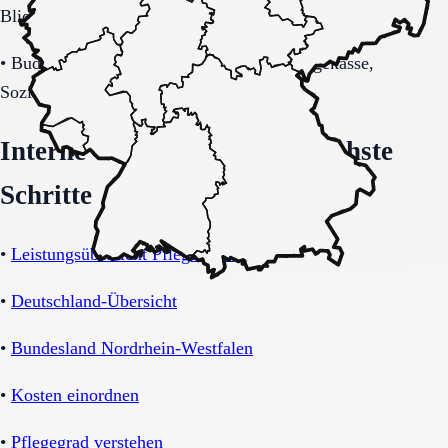
Blick auf Sicherheitsaspekte.
•
Budget-/Kostenträgerrahmen (privat, Pflegekasse,
Sozialhilfe möglich).
Interne Orientierung und nächste
Schritte
•
Leistungsübersicht Pflegeheim
•
Deutschland-Übersicht
•
Bundesland Nordrhein-Westfalen
•
Kosten einordnen
•
Pflegegrad verstehen