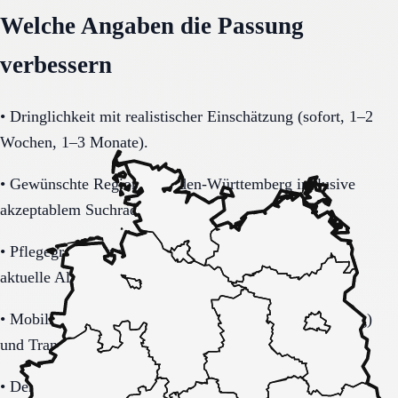
Welche Angaben die Passung
verbessern
•
Dringlichkeit mit realistischer Einschätzung (sofort, 1–2
Wochen, 1–3 Monate).
•
Gewünschte Region in Baden-Württemberg inklusive
akzeptablem Suchradius.
•
Pflegegrad-Status (vorhanden, beantragt, unklar) und
aktuelle Alltagsbelastung.
•
Mobilität (selbstständig, Rollator, Rollstuhl, bettlägerig)
und Transferbedarf.
•
Demenzbezogene Anforderungen (ja, nein, unklar) mit