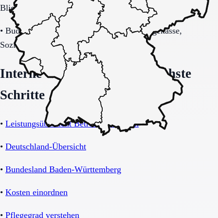
Blick auf Sicherheitsaspekte.
•
Budget-/Kostenträgerrahmen (privat, Pflegekasse,
Sozialhilfe möglich).
Interne Orientierung und nächste
Schritte
•
Leistungsübersicht Betreutes Wohnen
•
Deutschland-Übersicht
•
Bundesland Baden-Württemberg
•
Kosten einordnen
•
Pflegegrad verstehen