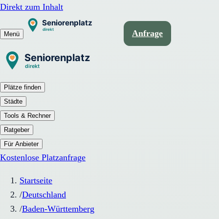
Direkt zum Inhalt
Anfrage
Menü
Plätze finden
Städte
Tools & Rechner
Ratgeber
Für Anbieter
Kostenlose Platzanfrage
Startseite
/
Deutschland
/
Baden-Württemberg