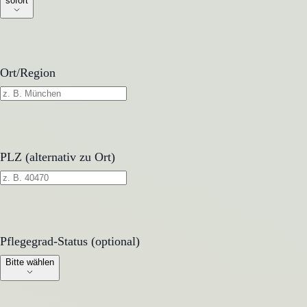
sofort
Ort/Region
PLZ (alternativ zu Ort)
Pflegegrad-Status (optional)
Pflegegrad-Status (optional)
Bitte wählen