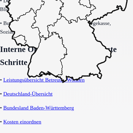
•
Demenzbezogene Anforderungen (ja, nein, unklar) mit
Blick auf Sicherheitsaspekte.
•
Budget-/Kostenträgerrahmen (privat, Pflegekasse,
Sozialhilfe möglich).
Interne Orientierung und nächste
Schritte
•
Leistungsübersicht Betreutes Wohnen
•
Deutschland-Übersicht
•
Bundesland Baden-Württemberg
•
Kosten einordnen