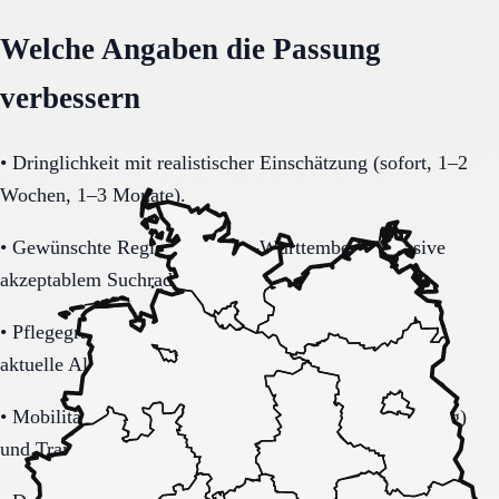
Welche Angaben die Passung
verbessern
•
Dringlichkeit mit realistischer Einschätzung (sofort, 1–2
Wochen, 1–3 Monate).
•
Gewünschte Region in Baden-Württemberg inklusive
akzeptablem Suchradius.
•
Pflegegrad-Status (vorhanden, beantragt, unklar) und
aktuelle Alltagsbelastung.
•
Mobilität (selbstständig, Rollator, Rollstuhl, bettlägerig)
und Transferbedarf.