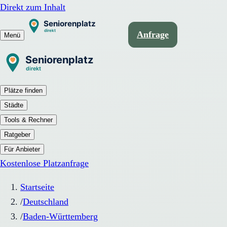
Direkt zum Inhalt
Anfrage
Menü
Plätze finden
Städte
Tools & Rechner
Ratgeber
Für Anbieter
Kostenlose Platzanfrage
Startseite
/
Deutschland
/
Baden-Württemberg