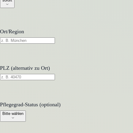
sofort
Ort/Region
PLZ (alternativ zu Ort)
Pflegegrad-Status (optional)
Pflegegrad-Status (optional)
Bitte wählen