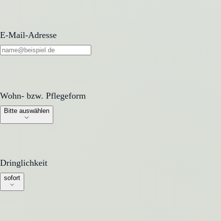
E-Mail-Adresse
Wohn- bzw. Pflegeform
Wohn- bzw. Pflegeform
Bitte auswählen
Dringlichkeit
Dringlichkeit
sofort