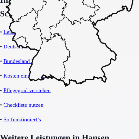
Interne Orientierung und nächste
Schritte
•
Leistungsübersicht Betreutes Wohnen
•
Deutschland-Übersicht
•
Bundesland Bayern
•
Kosten einordnen
•
Pflegegrad verstehen
•
Checkliste nutzen
•
So funktioniert’s
Weitere Leistungen in Hausen