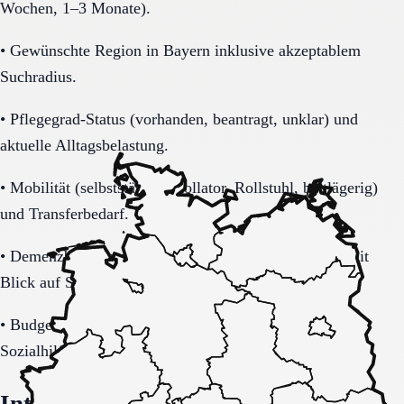
Wochen, 1–3 Monate).
•
Gewünschte Region in Bayern inklusive akzeptablem
Suchradius.
•
Pflegegrad-Status (vorhanden, beantragt, unklar) und
aktuelle Alltagsbelastung.
•
Mobilität (selbstständig, Rollator, Rollstuhl, bettlägerig)
und Transferbedarf.
•
Demenzbezogene Anforderungen (ja, nein, unklar) mit
Blick auf Sicherheitsaspekte.
•
Budget-/Kostenträgerrahmen (privat, Pflegekasse,
Sozialhilfe möglich).