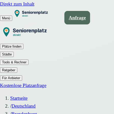
Direkt zum Inhalt
Anfrage
Menü
Plätze finden
Städte
Tools & Rechner
Ratgeber
Für Anbieter
Kostenlose Platzanfrage
Startseite
/
Deutschland
/
Brandenburg