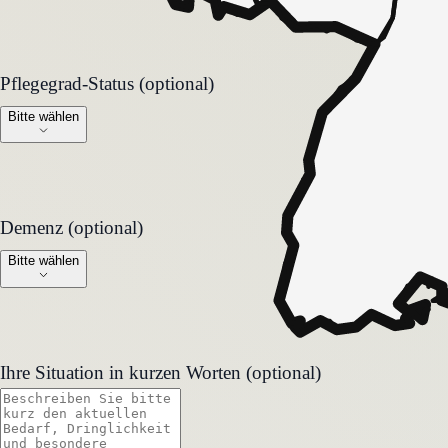
Pflegegrad-Status (optional)
Pflegegrad-Status (optional)
Bitte wählen
Demenz (optional)
Demenz (optional)
Bitte wählen
Ihre Situation in kurzen Worten (optional)