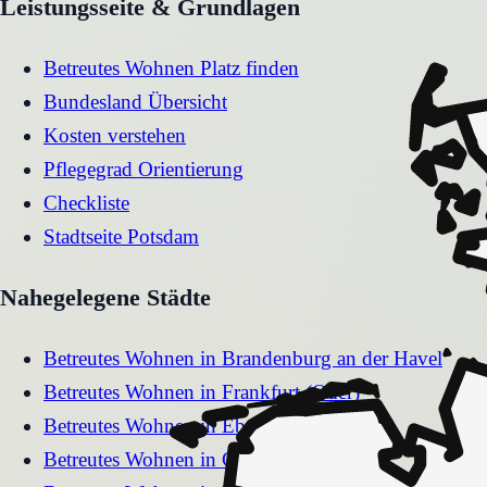
Leistungsseite & Grundlagen
Betreutes Wohnen Platz finden
Bundesland Übersicht
Kosten verstehen
Pflegegrad Orientierung
Checkliste
Stadtseite
Potsdam
Nahegelegene Städte
Betreutes Wohnen
in
Brandenburg an der Havel
Betreutes Wohnen
in
Frankfurt (Oder)
Betreutes Wohnen
in
Eberswalde
Betreutes Wohnen
in
Cottbus