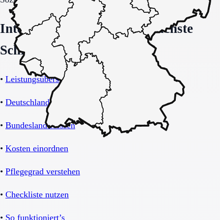
Interne Orientierung und nächste
Schritte
•
Leistungsübersicht Betreutes Wohnen
•
Deutschland-Übersicht
•
Bundesland Hessen
•
Kosten einordnen
•
Pflegegrad verstehen
•
Checkliste nutzen
•
So funktioniert’s