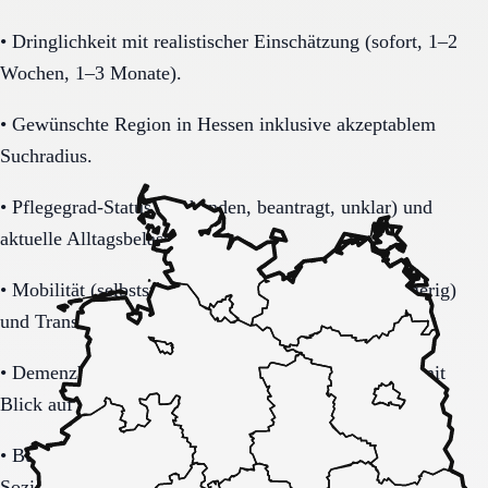
•
Dringlichkeit mit realistischer Einschätzung (sofort, 1–2
Wochen, 1–3 Monate).
•
Gewünschte Region in Hessen inklusive akzeptablem
Suchradius.
•
Pflegegrad-Status (vorhanden, beantragt, unklar) und
aktuelle Alltagsbelastung.
•
Mobilität (selbstständig, Rollator, Rollstuhl, bettlägerig)
und Transferbedarf.
•
Demenzbezogene Anforderungen (ja, nein, unklar) mit
Blick auf Sicherheitsaspekte.
•
Budget-/Kostenträgerrahmen (privat, Pflegekasse,
Sozialhilfe möglich).