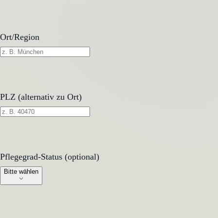
Ort/Region
PLZ (alternativ zu Ort)
Pflegegrad-Status (optional)
Pflegegrad-Status (optional)
Bitte wählen