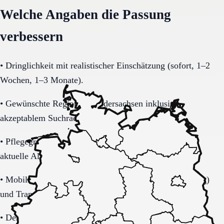
Welche Angaben die Passung
verbessern
•
Dringlichkeit mit realistischer Einschätzung (sofort, 1–2
Wochen, 1–3 Monate).
•
Gewünschte Region in Niedersachsen inklusive
akzeptablem Suchradius.
•
Pflegegrad-Status (vorhanden, beantragt, unklar) und
aktuelle Alltagsbelastung.
•
Mobilität (selbstständig, Rollator, Rollstuhl, bettlägerig)
und Transferbedarf.
•
Demenzbezogene Anforderungen (ja, nein, unklar) mit