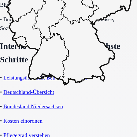
Blick auf Sicherheitsaspekte.
•
Budget-/Kostenträgerrahmen (privat, Pflegekasse,
Sozialhilfe möglich).
Interne Orientierung und nächste
Schritte
•
Leistungsübersicht Betreutes Wohnen
•
Deutschland-Übersicht
•
Bundesland Niedersachsen
•
Kosten einordnen
•
Pflegegrad verstehen