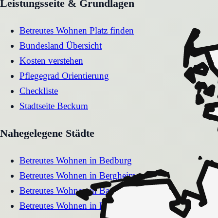
Leistungsseite & Grundlagen
Betreutes Wohnen Platz finden
Bundesland Übersicht
Kosten verstehen
Pflegegrad Orientierung
Checkliste
Stadtseite
Beckum
Nahegelegene Städte
Betreutes Wohnen
in
Bedburg
Betreutes Wohnen
in
Bergheim
Betreutes Wohnen
in
Barntrup
Betreutes Wohnen
in
Balve