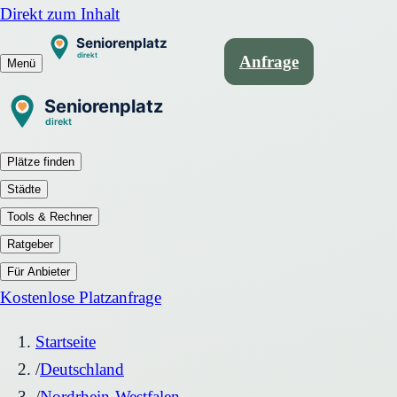
Direkt zum Inhalt
Anfrage
Menü
Plätze finden
Städte
Tools & Rechner
Ratgeber
Für Anbieter
Kostenlose Platzanfrage
Startseite
/
Deutschland
/
Nordrhein-Westfalen