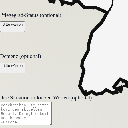
Pflegegrad-Status (optional)
Pflegegrad-Status (optional)
Bitte wählen
Demenz (optional)
Demenz (optional)
Bitte wählen
Ihre Situation in kurzen Worten (optional)