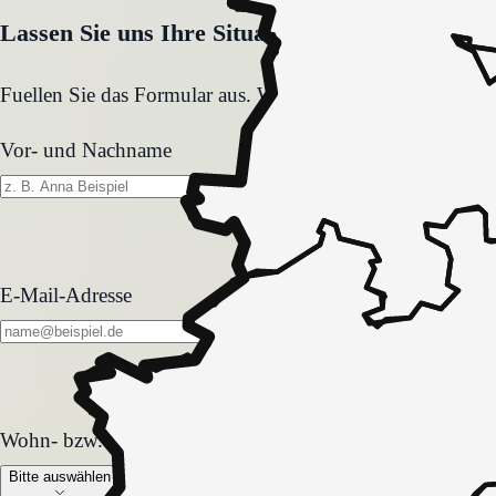
Lassen Sie uns Ihre Situation gemeinsam klären
Fuellen Sie das Formular aus. Wir melden uns zeitnah und
Vor- und Nachname
E-Mail-Adresse
Wohn- bzw. Pflegeform
Wohn- bzw. Pflegeform
Bitte auswählen