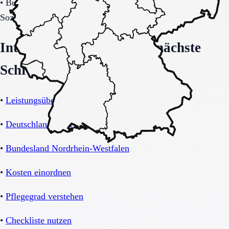
•
Budget-/Kostenträgerrahmen (privat, Pflegekasse,
Sozialhilfe möglich).
Interne Orientierung und nächste
Schritte
•
Leistungsübersicht Betreutes Wohnen
•
Deutschland-Übersicht
•
Bundesland Nordrhein-Westfalen
•
Kosten einordnen
•
Pflegegrad verstehen
•
Checkliste nutzen