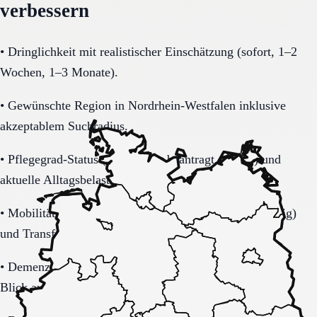
verbessern
•
Dringlichkeit mit realistischer Einschätzung (sofort, 1–2
Wochen, 1–3 Monate).
•
Gewünschte Region in Nordrhein-Westfalen inklusive
akzeptablem Suchradius.
•
Pflegegrad-Status (vorhanden, beantragt, unklar) und
aktuelle Alltagsbelastung.
•
Mobilität (selbstständig, Rollator, Rollstuhl, bettlägerig)
und Transferbedarf.
•
Demenzbezogene Anforderungen (ja, nein, unklar) mit
Blick auf Sicherheitsaspekte.