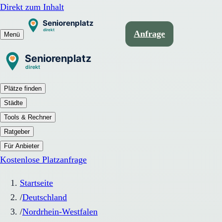
Direkt zum Inhalt
Anfrage
Menü
Plätze finden
Städte
Tools & Rechner
Ratgeber
Für Anbieter
Kostenlose Platzanfrage
Startseite
/
Deutschland
/
Nordrhein-Westfalen