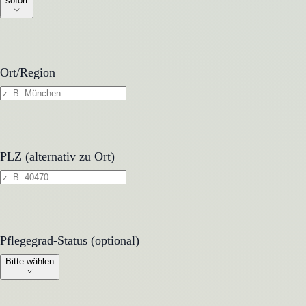
sofort
Ort/Region
PLZ (alternativ zu Ort)
Pflegegrad-Status (optional)
Pflegegrad-Status (optional)
Bitte wählen