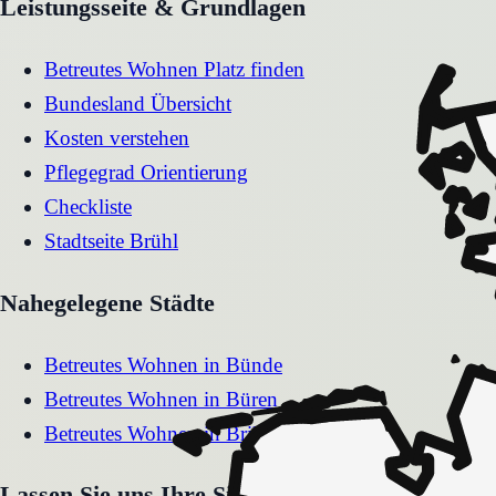
Leistungsseite & Grundlagen
Betreutes Wohnen Platz finden
Bundesland Übersicht
Kosten verstehen
Pflegegrad Orientierung
Checkliste
Stadtseite
Brühl
Nahegelegene Städte
Betreutes Wohnen
in
Bünde
Betreutes Wohnen
in
Büren
Betreutes Wohnen
in
Brilon
Lassen Sie uns Ihre Situation gemeinsam klären