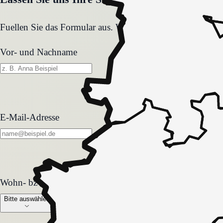
Fuellen Sie das Formular aus. Wir melden uns zeitnah und
Vor- und Nachname
E-Mail-Adresse
Wohn- bzw. Pflegeform
Wohn- bzw. Pflegeform
Bitte auswählen