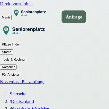
Direkt zum Inhalt
Anfrage
Menü
Plätze finden
Städte
Tools & Rechner
Ratgeber
Für Anbieter
Kostenlose Platzanfrage
Startseite
/
Deutschland
/
Nordrhein-Westfalen