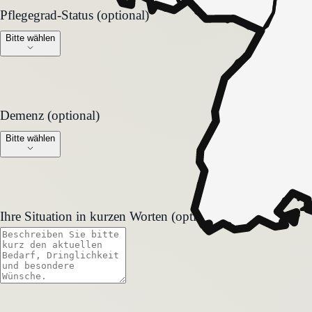
Pflegegrad-Status (optional)
Pflegegrad-Status (optional)
Bitte wählen
Demenz (optional)
Demenz (optional)
Bitte wählen
Ihre Situation in kurzen Worten (optional)