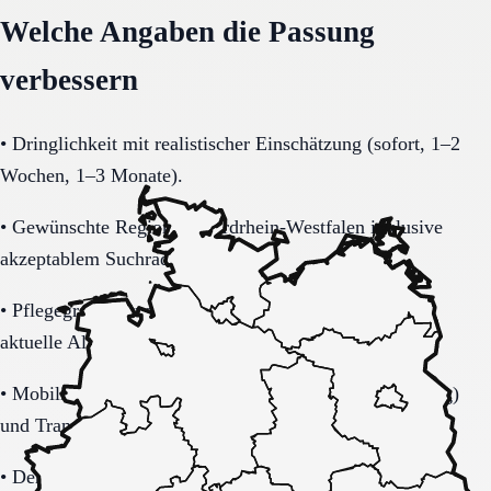
Welche Angaben die Passung
verbessern
•
Dringlichkeit mit realistischer Einschätzung (sofort, 1–2
Wochen, 1–3 Monate).
•
Gewünschte Region in Nordrhein-Westfalen inklusive
akzeptablem Suchradius.
•
Pflegegrad-Status (vorhanden, beantragt, unklar) und
aktuelle Alltagsbelastung.
•
Mobilität (selbstständig, Rollator, Rollstuhl, bettlägerig)
und Transferbedarf.
•
Demenzbezogene Anforderungen (ja, nein, unklar) mit