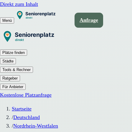
Direkt zum Inhalt
Anfrage
Menü
Plätze finden
Städte
Tools & Rechner
Ratgeber
Für Anbieter
Kostenlose Platzanfrage
Startseite
/
Deutschland
/
Nordrhein-Westfalen