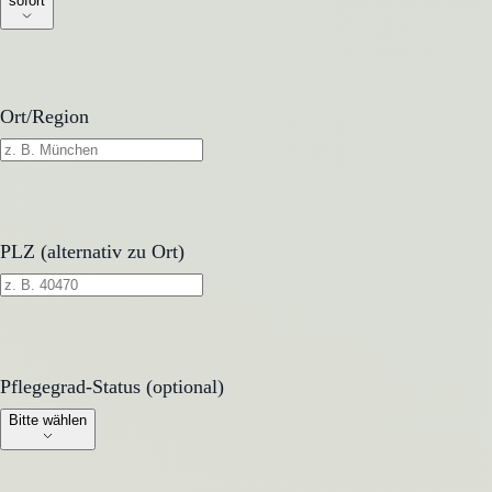
sofort
Ort/Region
PLZ (alternativ zu Ort)
Pflegegrad-Status (optional)
Pflegegrad-Status (optional)
Bitte wählen