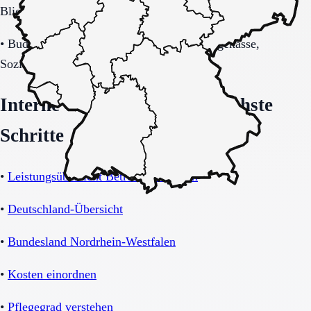
Blick auf Sicherheitsaspekte.
•
Budget-/Kostenträgerrahmen (privat, Pflegekasse,
Sozialhilfe möglich).
Interne Orientierung und nächste
Schritte
•
Leistungsübersicht Betreutes Wohnen
•
Deutschland-Übersicht
•
Bundesland Nordrhein-Westfalen
•
Kosten einordnen
•
Pflegegrad verstehen