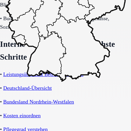
Blick auf Sicherheitsaspekte.
•
Budget-/Kostenträgerrahmen (privat, Pflegekasse,
Sozialhilfe möglich).
Interne Orientierung und nächste
Schritte
•
Leistungsübersicht Betreutes Wohnen
•
Deutschland-Übersicht
•
Bundesland Nordrhein-Westfalen
•
Kosten einordnen
•
Pflegegrad verstehen