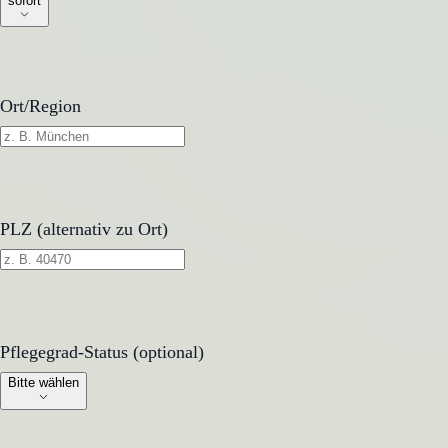
sofort
Ort/Region
PLZ (alternativ zu Ort)
Pflegegrad-Status (optional)
Pflegegrad-Status (optional)
Bitte wählen