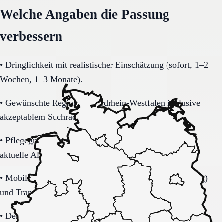
Welche Angaben die Passung
verbessern
•
Dringlichkeit mit realistischer Einschätzung (sofort, 1–2
Wochen, 1–3 Monate).
•
Gewünschte Region in Nordrhein-Westfalen inklusive
akzeptablem Suchradius.
•
Pflegegrad-Status (vorhanden, beantragt, unklar) und
aktuelle Alltagsbelastung.
•
Mobilität (selbstständig, Rollator, Rollstuhl, bettlägerig)
und Transferbedarf.
•
Demenzbezogene Anforderungen (ja, nein, unklar) mit