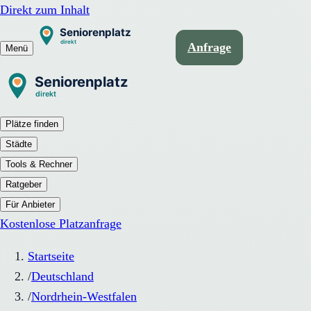
Direkt zum Inhalt
Anfrage
Menü
Plätze finden
Städte
Tools & Rechner
Ratgeber
Für Anbieter
Kostenlose Platzanfrage
Startseite
/
Deutschland
/
Nordrhein-Westfalen