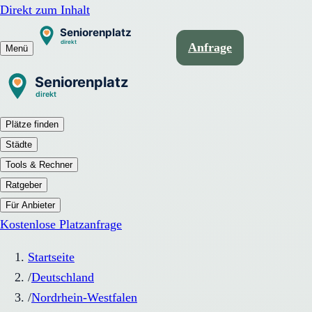
Direkt zum Inhalt
Anfrage
Menü
Plätze finden
Städte
Tools & Rechner
Ratgeber
Für Anbieter
Kostenlose Platzanfrage
Startseite
/
Deutschland
/
Nordrhein-Westfalen