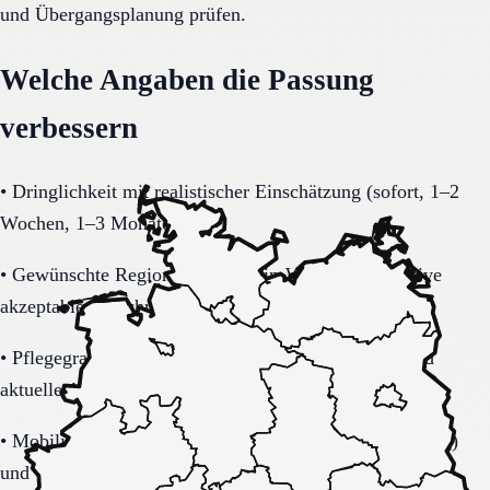
und Übergangsplanung prüfen.
Welche Angaben die Passung
verbessern
•
Dringlichkeit mit realistischer Einschätzung (sofort, 1–2
Wochen, 1–3 Monate).
•
Gewünschte Region in Nordrhein-Westfalen inklusive
akzeptablem Suchradius.
•
Pflegegrad-Status (vorhanden, beantragt, unklar) und
aktuelle Alltagsbelastung.
•
Mobilität (selbstständig, Rollator, Rollstuhl, bettlägerig)
und Transferbedarf.