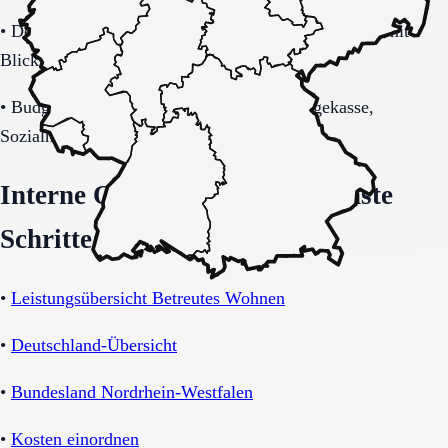
•
Demenzbezogene Anforderungen (ja, nein, unklar) mit
Blick auf Sicherheitsaspekte.
•
Budget-/Kostenträgerrahmen (privat, Pflegekasse,
Sozialhilfe möglich).
Interne Orientierung und nächste
Schritte
•
Leistungsübersicht Betreutes Wohnen
•
Deutschland-Übersicht
•
Bundesland Nordrhein-Westfalen
•
Kosten einordnen