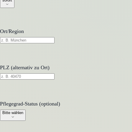
sofort
Ort/Region
PLZ (alternativ zu Ort)
Pflegegrad-Status (optional)
Pflegegrad-Status (optional)
Bitte wählen