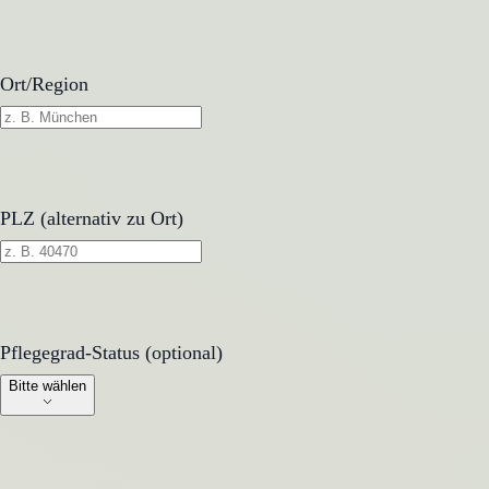
Ort/Region
PLZ (alternativ zu Ort)
Pflegegrad-Status (optional)
Pflegegrad-Status (optional)
Bitte wählen