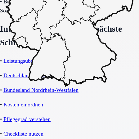
•
Budget-/Kostenträgerrahmen (privat, Pflegekasse,
Sozialhilfe möglich).
Interne Orientierung und nächste
Schritte
•
Leistungsübersicht Betreutes Wohnen
•
Deutschland-Übersicht
•
Bundesland Nordrhein-Westfalen
•
Kosten einordnen
•
Pflegegrad verstehen
•
Checkliste nutzen