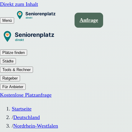
Direkt zum Inhalt
Anfrage
Menü
Plätze finden
Städte
Tools & Rechner
Ratgeber
Für Anbieter
Kostenlose Platzanfrage
Startseite
/
Deutschland
/
Nordrhein-Westfalen