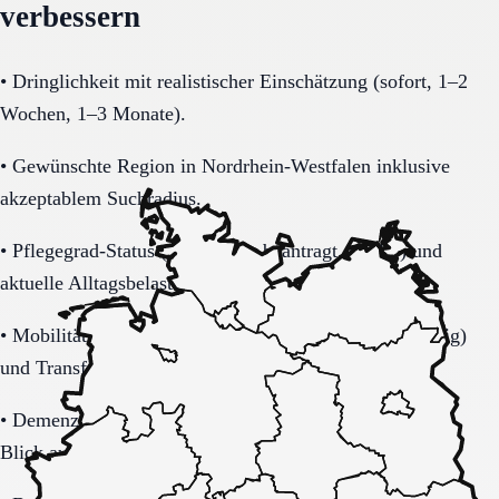
verbessern
•
Dringlichkeit mit realistischer Einschätzung (sofort, 1–2
Wochen, 1–3 Monate).
•
Gewünschte Region in Nordrhein-Westfalen inklusive
akzeptablem Suchradius.
•
Pflegegrad-Status (vorhanden, beantragt, unklar) und
aktuelle Alltagsbelastung.
•
Mobilität (selbstständig, Rollator, Rollstuhl, bettlägerig)
und Transferbedarf.
•
Demenzbezogene Anforderungen (ja, nein, unklar) mit
Blick auf Sicherheitsaspekte.