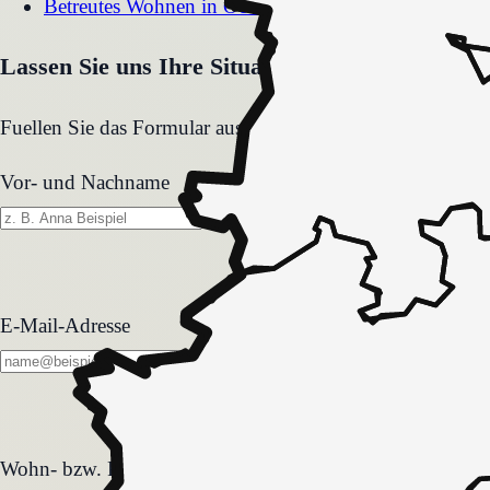
Betreutes Wohnen
in
Oerlinghausen
Lassen Sie uns Ihre Situation gemeinsam klären
Fuellen Sie das Formular aus. Wir melden uns zeitnah und
Vor- und Nachname
E-Mail-Adresse
Wohn- bzw. Pflegeform
Wohn- bzw. Pflegeform