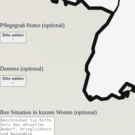
Pflegegrad-Status (optional)
Pflegegrad-Status (optional)
Bitte wählen
Demenz (optional)
Demenz (optional)
Bitte wählen
Ihre Situation in kurzen Worten (optional)