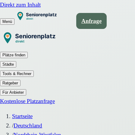
Direkt zum Inhalt
Anfrage
Menü
Plätze finden
Städte
Tools & Rechner
Ratgeber
Für Anbieter
Kostenlose Platzanfrage
Startseite
/
Deutschland
/
Nordrhein-Westfalen