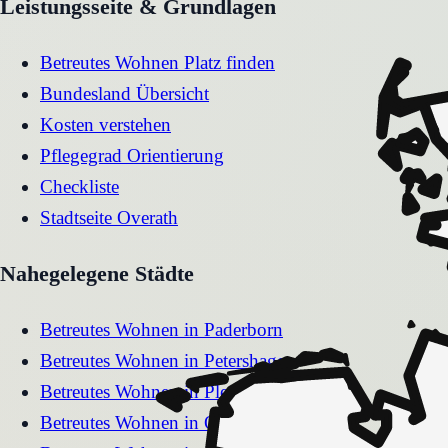
Leistungsseite & Grundlagen
Betreutes Wohnen Platz finden
Bundesland Übersicht
Kosten verstehen
Pflegegrad Orientierung
Checkliste
Stadtseite
Overath
Nahegelegene Städte
Betreutes Wohnen
in
Paderborn
Betreutes Wohnen
in
Petershagen
Betreutes Wohnen
in
Plettenberg
Betreutes Wohnen
in
Olfen