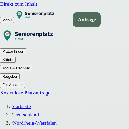
Direkt zum Inhalt
Anfrage
Menü
Plätze finden
Städte
Tools & Rechner
Ratgeber
Für Anbieter
Kostenlose Platzanfrage
Startseite
/
Deutschland
/
Nordrhein-Westfalen