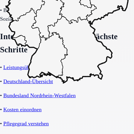
•
Budget-/Kostenträgerrahmen (privat, Pflegekasse,
Sozialhilfe möglich).
Interne Orientierung und nächste
Schritte
•
Leistungsübersicht Betreutes Wohnen
•
Deutschland-Übersicht
•
Bundesland Nordrhein-Westfalen
•
Kosten einordnen
•
Pflegegrad verstehen