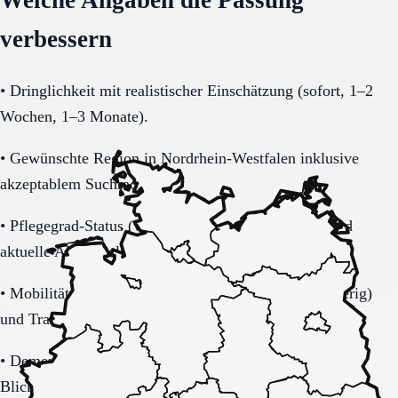
verbessern
•
Dringlichkeit mit realistischer Einschätzung (sofort, 1–2
Wochen, 1–3 Monate).
•
Gewünschte Region in Nordrhein-Westfalen inklusive
akzeptablem Suchradius.
•
Pflegegrad-Status (vorhanden, beantragt, unklar) und
aktuelle Alltagsbelastung.
•
Mobilität (selbstständig, Rollator, Rollstuhl, bettlägerig)
und Transferbedarf.
•
Demenzbezogene Anforderungen (ja, nein, unklar) mit
Blick auf Sicherheitsaspekte.