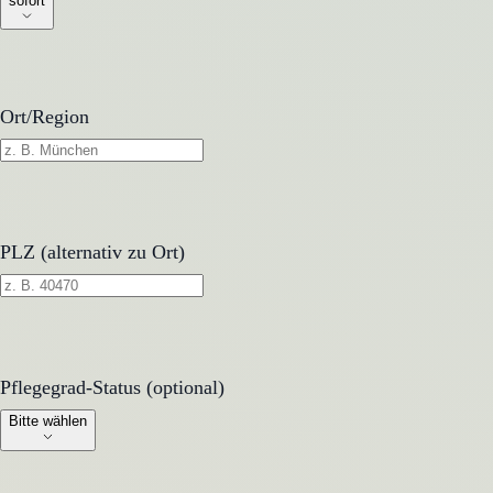
sofort
Ort/Region
PLZ (alternativ zu Ort)
Pflegegrad-Status (optional)
Pflegegrad-Status (optional)
Bitte wählen