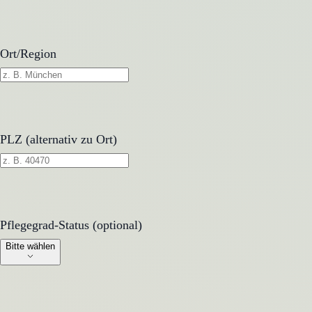
Ort/Region
PLZ (alternativ zu Ort)
Pflegegrad-Status (optional)
Pflegegrad-Status (optional)
Bitte wählen