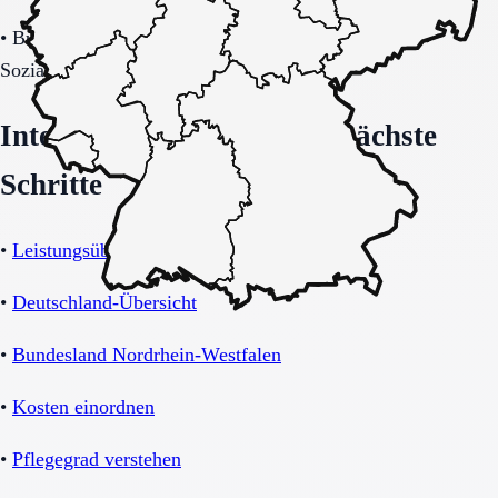
•
Budget-/Kostenträgerrahmen (privat, Pflegekasse,
Sozialhilfe möglich).
Interne Orientierung und nächste
Schritte
•
Leistungsübersicht Betreutes Wohnen
•
Deutschland-Übersicht
•
Bundesland Nordrhein-Westfalen
•
Kosten einordnen
•
Pflegegrad verstehen