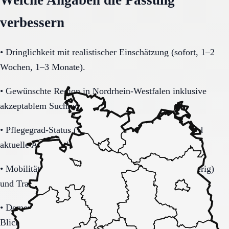
verbessern
•
Dringlichkeit mit realistischer Einschätzung (sofort, 1–2
Wochen, 1–3 Monate).
•
Gewünschte Region in Nordrhein-Westfalen inklusive
akzeptablem Suchradius.
•
Pflegegrad-Status (vorhanden, beantragt, unklar) und
aktuelle Alltagsbelastung.
•
Mobilität (selbstständig, Rollator, Rollstuhl, bettlägerig)
und Transferbedarf.
•
Demenzbezogene Anforderungen (ja, nein, unklar) mit
Blick auf Sicherheitsaspekte.