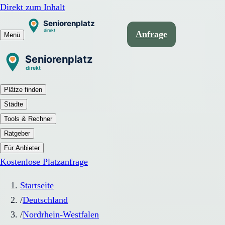
Direkt zum Inhalt
Anfrage
Menü
Plätze finden
Städte
Tools & Rechner
Ratgeber
Für Anbieter
Kostenlose Platzanfrage
Startseite
/
Deutschland
/
Nordrhein-Westfalen