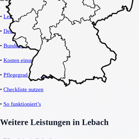
•
Leistungsübersicht Betreutes Wohnen
•
Deutschland-Übersicht
•
Bundesland Saarland
•
Kosten einordnen
•
Pflegegrad verstehen
•
Checkliste nutzen
•
So funktioniert’s
Weitere Leistungen in Lebach