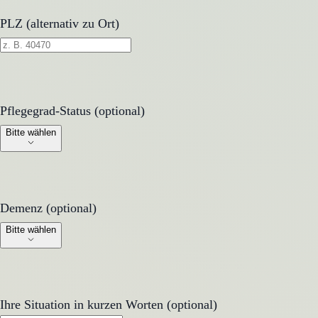
PLZ (alternativ zu Ort)
Pflegegrad-Status (optional)
Pflegegrad-Status (optional)
Bitte wählen
Demenz (optional)
Demenz (optional)
Bitte wählen
Ihre Situation in kurzen Worten (optional)