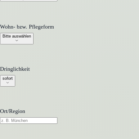
Wohn- bzw. Pflegeform
Wohn- bzw. Pflegeform
Bitte auswählen
Dringlichkeit
Dringlichkeit
sofort
Ort/Region