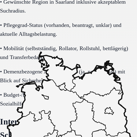
•
Gewünschte Region in Saarland inklusive akzeptablem
Suchradius.
•
Pflegegrad-Status (vorhanden, beantragt, unklar) und
aktuelle Alltagsbelastung.
•
Mobilität (selbstständig, Rollator, Rollstuhl, bettlägerig)
und Transferbedarf.
•
Demenzbezogene Anforderungen (ja, nein, unklar) mit
Blick auf Sicherheitsaspekte.
•
Budget-/Kostenträgerrahmen (privat, Pflegekasse,
Sozialhilfe möglich).
Interne Orientierung und nächste
Schritte