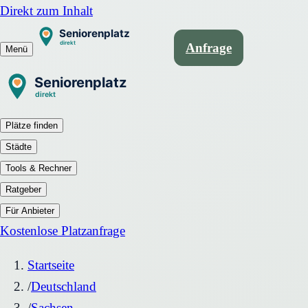
Direkt zum Inhalt
Anfrage
Menü
Plätze finden
Städte
Tools & Rechner
Ratgeber
Für Anbieter
Kostenlose Platzanfrage
Startseite
/
Deutschland
/
Sachsen