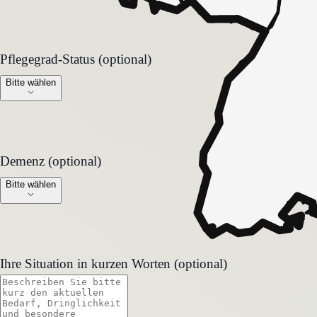
Pflegegrad-Status (optional)
Pflegegrad-Status (optional)
Bitte wählen
Demenz (optional)
Demenz (optional)
Bitte wählen
Ihre Situation in kurzen Worten (optional)