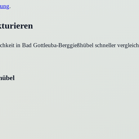
rung
.
kturieren
chkeit in
Bad Gottleuba-Berggießhübel
schneller vergleic
hübel