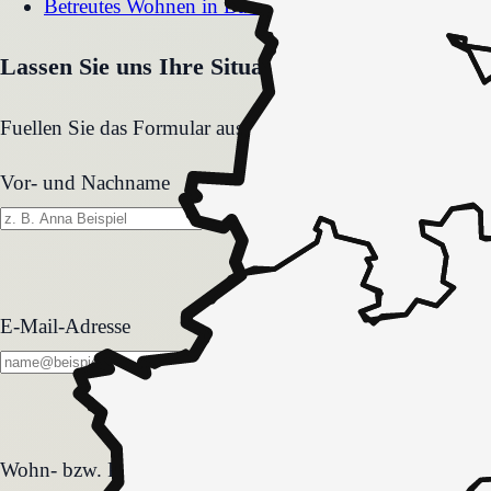
Betreutes Wohnen
in
Bad Düben
Lassen Sie uns Ihre Situation gemeinsam klären
Fuellen Sie das Formular aus. Wir melden uns zeitnah und
Vor- und Nachname
E-Mail-Adresse
Wohn- bzw. Pflegeform
Wohn- bzw. Pflegeform