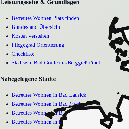
Leistungsseite & Grundlagen
Betreutes Wohnen Platz finden
Bundesland Übersicht
Kosten verstehen
Pflegegrad Orientierung
Checkliste
Stadtseite
Bad Gottleuba-Berggießhübel
Nahegelegene Städte
Betreutes Wohnen
in
Bad Lausick
Betreutes Wohnen
in
Bad Muskau
Betreutes Wohnen
in
Bad Schandau
Betreutes Wohnen
in
Bad Elster