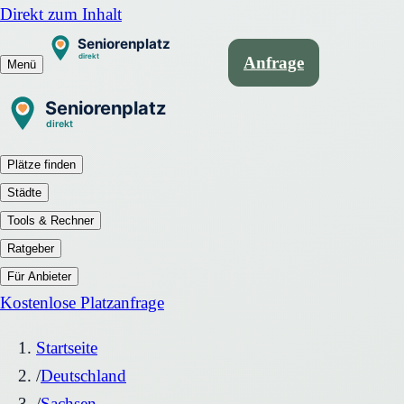
Direkt zum Inhalt
Anfrage
Menü
Plätze finden
Städte
Tools & Rechner
Ratgeber
Für Anbieter
Kostenlose Platzanfrage
Startseite
/
Deutschland
/
Sachsen