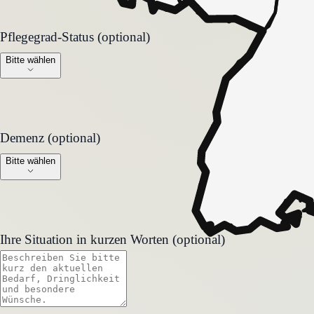
Pflegegrad-Status (optional)
Pflegegrad-Status (optional)
Bitte wählen
Demenz (optional)
Demenz (optional)
Bitte wählen
Ihre Situation in kurzen Worten (optional)