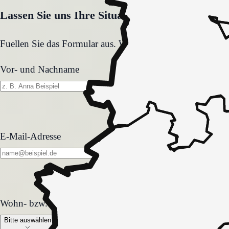
Lassen Sie uns Ihre Situation gemeinsam klären
Fuellen Sie das Formular aus. Wir melden uns zeitnah und
Vor- und Nachname
E-Mail-Adresse
Wohn- bzw. Pflegeform
Wohn- bzw. Pflegeform
Bitte auswählen