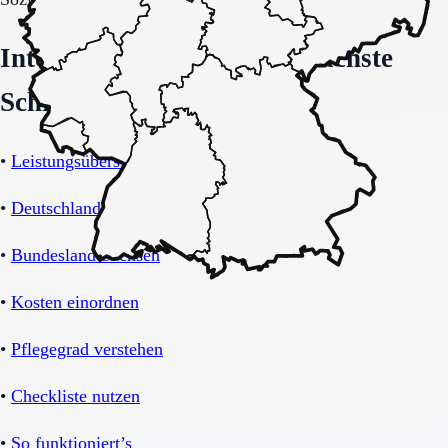
Interne Orientierung und nächste
Schritte
•
Leistungsübersicht Betreutes Wohnen
•
Deutschland-Übersicht
•
Bundesland Sachsen
•
Kosten einordnen
•
Pflegegrad verstehen
•
Checkliste nutzen
•
So funktioniert’s