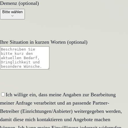
Demenz (optional)
Demenz (optional)
Bitte wählen
Ihre Situation in kurzen Worten (optional)
Ich willige ein, dass meine Angaben zur Bearbeitung
meiner Anfrage verarbeitet und an passende Partner-
Betreiber (Einrichtungen/Anbieter) weitergegeben werden,
damit diese mich kontaktieren und Angebote machen
können. Ich kann meine Einwilligung jederzeit widerrufen.