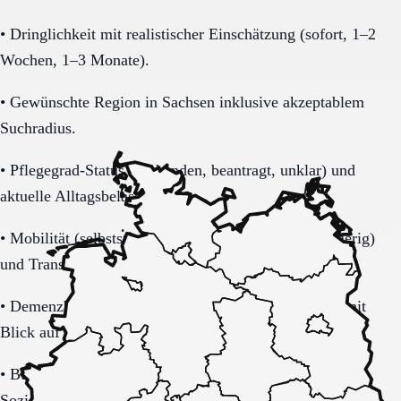
•
Dringlichkeit mit realistischer Einschätzung (sofort, 1–2
Wochen, 1–3 Monate).
•
Gewünschte Region in Sachsen inklusive akzeptablem
Suchradius.
•
Pflegegrad-Status (vorhanden, beantragt, unklar) und
aktuelle Alltagsbelastung.
•
Mobilität (selbstständig, Rollator, Rollstuhl, bettlägerig)
und Transferbedarf.
•
Demenzbezogene Anforderungen (ja, nein, unklar) mit
Blick auf Sicherheitsaspekte.
•
Budget-/Kostenträgerrahmen (privat, Pflegekasse,
Sozialhilfe möglich).