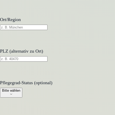
Ort/Region
PLZ (alternativ zu Ort)
Pflegegrad-Status (optional)
Pflegegrad-Status (optional)
Bitte wählen