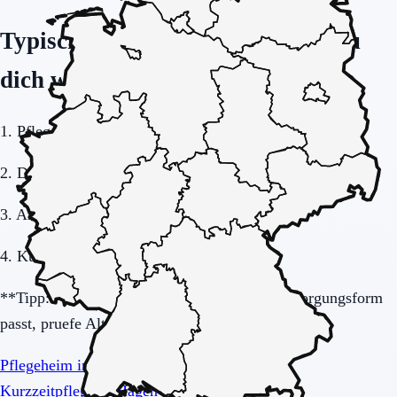
Typische Ausgangslagen (damit du
dich wiederfindest)
1. Pflegebedarf steigt schleichend.
2. Demenz: Orientierung und Sicherheit.
3. Angehörige berufstätig – Entlastung nötig.
4. Kurzzeitpflege als Überbrückung.
**Tipp:** Wenn du unsicher bist, welche Versorgungsform
passt, pruefe Alternativen in Hagen:
Pflegeheim in Hagen
Kurzzeitpflege in Hagen