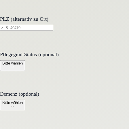
PLZ (alternativ zu Ort)
Pflegegrad-Status (optional)
Pflegegrad-Status (optional)
Bitte wählen
Demenz (optional)
Demenz (optional)
Bitte wählen