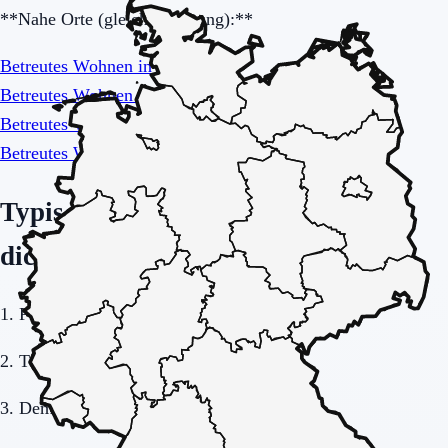
**Nahe Orte (gleiche Leistung):**
Betreutes Wohnen in Essen
Betreutes Wohnen in Oberhausen
Betreutes Wohnen in Duisburg
Betreutes Wohnen in Bochum
Typische Ausgangslagen (damit du
dich wiederfindest)
1. Pflegeplatzsuche mit Zeitdruck.
2. Tagespflege als Entlastung.
3. Demenz: Aufsicht und Struktur.