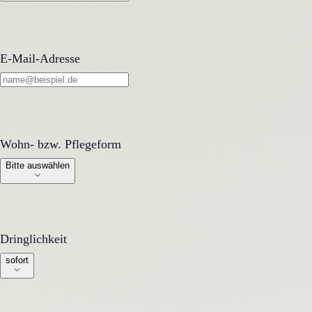
E-Mail-Adresse
Wohn- bzw. Pflegeform
Wohn- bzw. Pflegeform
Bitte auswählen
Dringlichkeit
Dringlichkeit
sofort