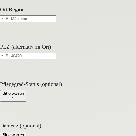
Ort/Region
PLZ (alternativ zu Ort)
Pflegegrad-Status (optional)
Pflegegrad-Status (optional)
Bitte wählen
Demenz (optional)
Demenz (optional)
Bitte wählen