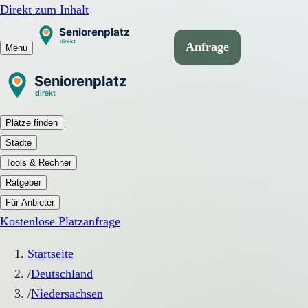
Direkt zum Inhalt
Anfrage
Menü
Plätze finden
Städte
Tools & Rechner
Ratgeber
Für Anbieter
Kostenlose Platzanfrage
Startseite
/
Deutschland
/
Niedersachsen