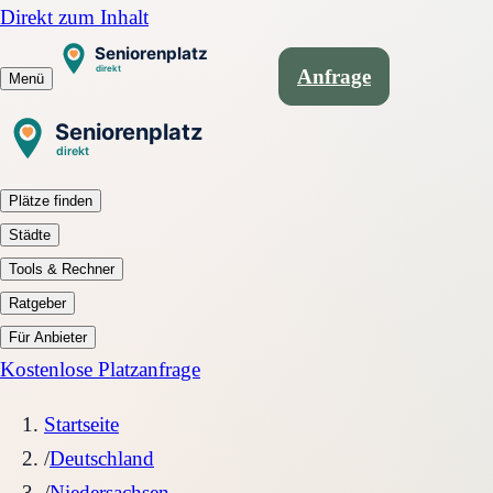
Direkt zum Inhalt
Anfrage
Menü
Plätze finden
Städte
Tools & Rechner
Ratgeber
Für Anbieter
Kostenlose Platzanfrage
Startseite
/
Deutschland
/
Niedersachsen