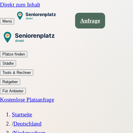
Direkt zum Inhalt
Anfrage
Menü
Plätze finden
Städte
Tools & Rechner
Ratgeber
Für Anbieter
Kostenlose Platzanfrage
Startseite
/
Deutschland
/
Niedersachsen