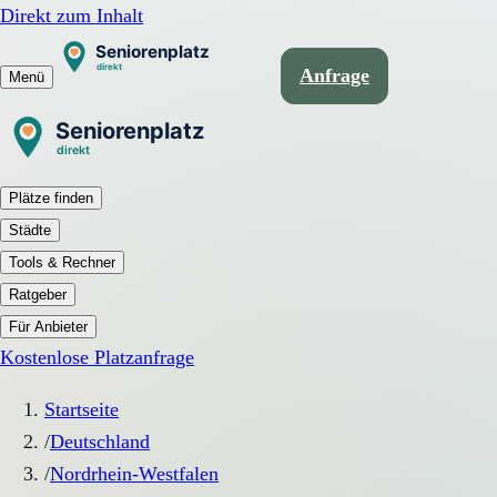
Direkt zum Inhalt
Anfrage
Menü
Plätze finden
Städte
Tools & Rechner
Ratgeber
Für Anbieter
Kostenlose Platzanfrage
Startseite
/
Deutschland
/
Nordrhein-Westfalen