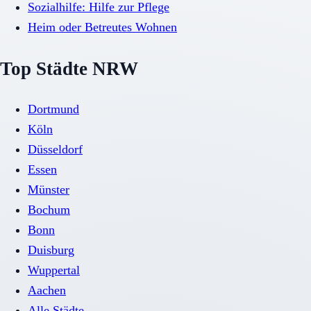
Sozialhilfe: Hilfe zur Pflege
Heim oder Betreutes Wohnen
Top Städte NRW
Dortmund
Köln
Düsseldorf
Essen
Münster
Bochum
Bonn
Duisburg
Wuppertal
Aachen
Alle Städte