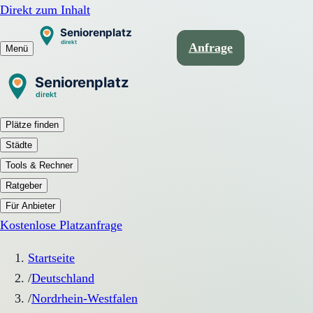
Direkt zum Inhalt
Anfrage
Menü
Plätze finden
Städte
Tools & Rechner
Ratgeber
Für Anbieter
Kostenlose Platzanfrage
Startseite
/
Deutschland
/
Nordrhein-Westfalen