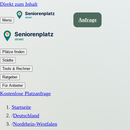
Direkt zum Inhalt
Anfrage
Menü
Plätze finden
Städte
Tools & Rechner
Ratgeber
Für Anbieter
Kostenlose Platzanfrage
Startseite
/
Deutschland
/
Nordrhein-Westfalen