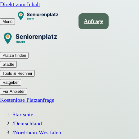
Direkt zum Inhalt
Anfrage
Menü
Plätze finden
Städte
Tools & Rechner
Ratgeber
Für Anbieter
Kostenlose Platzanfrage
Startseite
/
Deutschland
/
Nordrhein-Westfalen