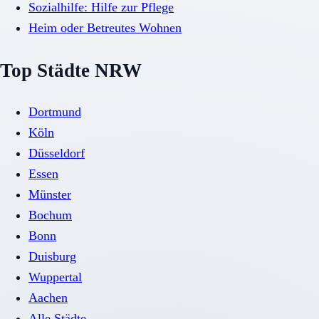
Sozialhilfe: Hilfe zur Pflege
Heim oder Betreutes Wohnen
Top Städte NRW
Dortmund
Köln
Düsseldorf
Essen
Münster
Bochum
Bonn
Duisburg
Wuppertal
Aachen
Alle Städte