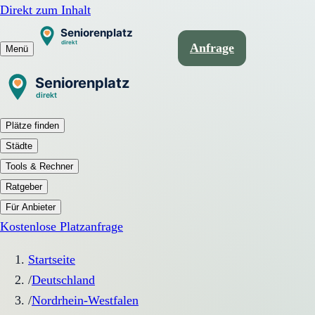
Direkt zum Inhalt
Anfrage
Menü
Plätze finden
Städte
Tools & Rechner
Ratgeber
Für Anbieter
Kostenlose Platzanfrage
Startseite
/
Deutschland
/
Nordrhein-Westfalen