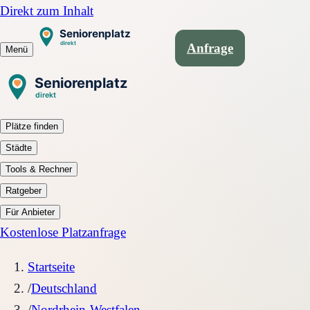
Direkt zum Inhalt
Anfrage
Menü
Plätze finden
Städte
Tools & Rechner
Ratgeber
Für Anbieter
Kostenlose Platzanfrage
Startseite
/
Deutschland
/
Nordrhein-Westfalen