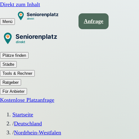
Direkt zum Inhalt
Anfrage
Menü
Plätze finden
Städte
Tools & Rechner
Ratgeber
Für Anbieter
Kostenlose Platzanfrage
Startseite
/
Deutschland
/
Nordrhein-Westfalen