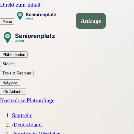
Direkt zum Inhalt
Anfrage
Menü
Plätze finden
Städte
Tools & Rechner
Ratgeber
Für Anbieter
Kostenlose Platzanfrage
Startseite
/
Deutschland
/
Nordrhein-Westfalen