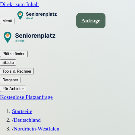
Direkt zum Inhalt
Anfrage
Menü
Plätze finden
Städte
Tools & Rechner
Ratgeber
Für Anbieter
Kostenlose Platzanfrage
Startseite
/
Deutschland
/
Nordrhein-Westfalen