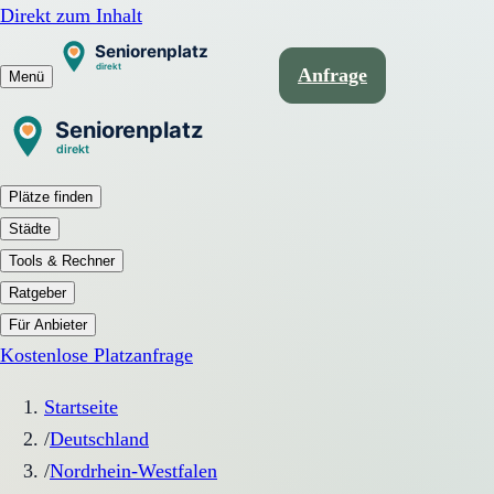
Direkt zum Inhalt
Anfrage
Menü
Plätze finden
Städte
Tools & Rechner
Ratgeber
Für Anbieter
Kostenlose Platzanfrage
Startseite
/
Deutschland
/
Nordrhein-Westfalen