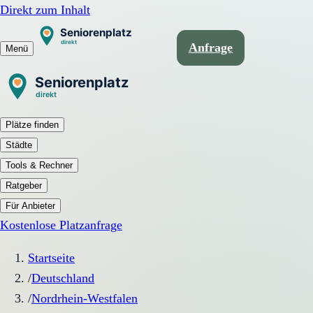
Direkt zum Inhalt
Anfrage
Menü
Plätze finden
Städte
Tools & Rechner
Ratgeber
Für Anbieter
Kostenlose Platzanfrage
Startseite
/
Deutschland
/
Nordrhein-Westfalen