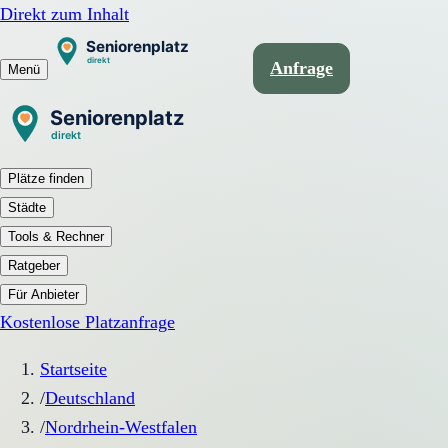
Direkt zum Inhalt
Anfrage
Menü
Plätze finden
Städte
Tools & Rechner
Ratgeber
Für Anbieter
Kostenlose Platzanfrage
Startseite
/
Deutschland
/
Nordrhein-Westfalen