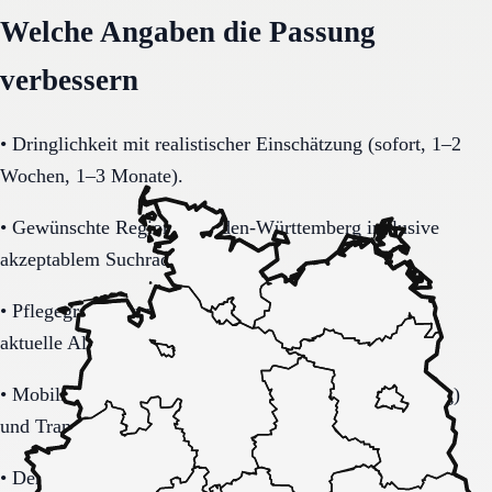
Welche Angaben die Passung
verbessern
•
Dringlichkeit mit realistischer Einschätzung (sofort, 1–2
Wochen, 1–3 Monate).
•
Gewünschte Region in Baden-Württemberg inklusive
akzeptablem Suchradius.
•
Pflegegrad-Status (vorhanden, beantragt, unklar) und
aktuelle Alltagsbelastung.
•
Mobilität (selbstständig, Rollator, Rollstuhl, bettlägerig)
und Transferbedarf.
•
Demenzbezogene Anforderungen (ja, nein, unklar) mit