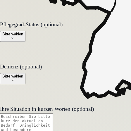
Pflegegrad-Status (optional)
Pflegegrad-Status (optional)
Bitte wählen
Demenz (optional)
Demenz (optional)
Bitte wählen
Ihre Situation in kurzen Worten (optional)