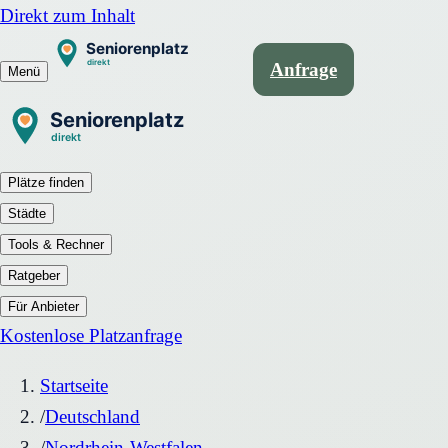
Direkt zum Inhalt
Anfrage
Menü
Plätze finden
Städte
Tools & Rechner
Ratgeber
Für Anbieter
Kostenlose Platzanfrage
Startseite
/
Deutschland
/
Nordrhein-Westfalen