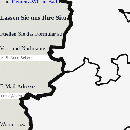
Demenz-WG
in
Bad Berleburg
Lassen Sie uns Ihre Situation gemeinsam klären
Fuellen Sie das Formular aus. Wir melden uns zeitnah und
Vor- und Nachname
E-Mail-Adresse
Wohn- bzw. Pflegeform
Wohn- bzw. Pflegeform