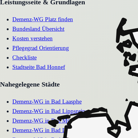
Leistungsseite & Grundlagen
Demenz-WG Platz finden
Bundesland Übersicht
Kosten verstehen
Pflegegrad Orientierung
Checkliste
Stadtseite
Bad Honnef
Nahegelegene Städte
Demenz-WG
in
Bad Laasphe
Demenz-WG
in
Bad Lippspringe
Demenz-WG
in
Bad Münstereifel
Demenz-WG
in
Bad Driburg