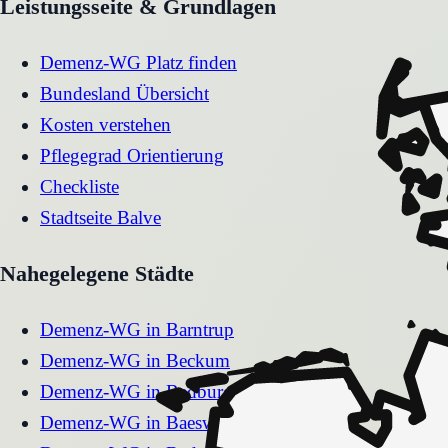
Leistungsseite & Grundlagen
Demenz-WG Platz finden
Bundesland Übersicht
Kosten verstehen
Pflegegrad Orientierung
Checkliste
Stadtseite
Balve
Nahegelegene Städte
Demenz-WG
in
Barntrup
Demenz-WG
in
Beckum
Demenz-WG
in
Bedburg
Demenz-WG
in
Baesweiler