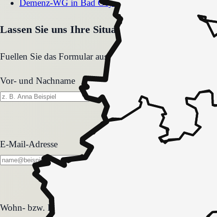
Demenz-WG
in
Bad Oeynhausen
Lassen Sie uns Ihre Situation gemeinsam klären
Fuellen Sie das Formular aus. Wir melden uns zeitnah und
Vor- und Nachname
E-Mail-Adresse
Wohn- bzw. Pflegeform
Wohn- bzw. Pflegeform