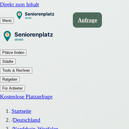
Direkt zum Inhalt
Anfrage
Menü
Plätze finden
Städte
Tools & Rechner
Ratgeber
Für Anbieter
Kostenlose Platzanfrage
Startseite
/
Deutschland
/
Nordrhein-Westfalen