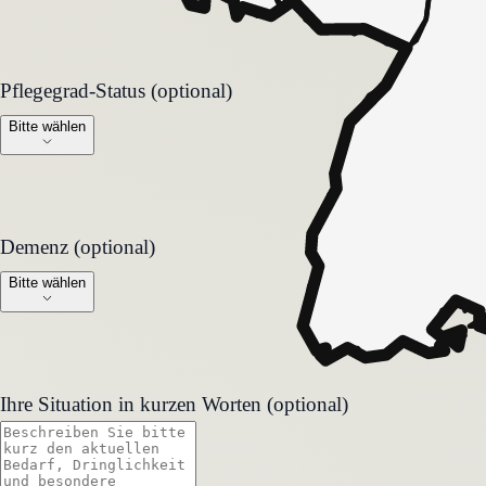
Pflegegrad-Status (optional)
Pflegegrad-Status (optional)
Bitte wählen
Demenz (optional)
Demenz (optional)
Bitte wählen
Ihre Situation in kurzen Worten (optional)