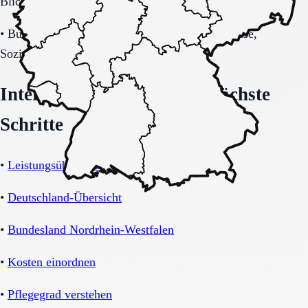
Blick auf Sicherheitsaspekte.
•
Budget-/Kostenträgerrahmen (privat, Pflegekasse,
Sozialhilfe möglich).
Interne Orientierung und nächste
Schritte
•
Leistungsübersicht Demenz-WG
•
Deutschland-Übersicht
•
Bundesland Nordrhein-Westfalen
•
Kosten einordnen
•
Pflegegrad verstehen