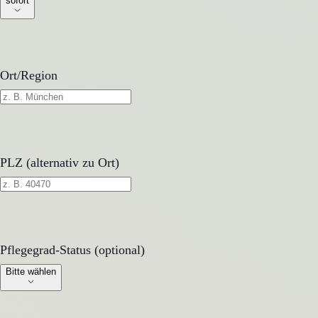
sofort
Ort/Region
PLZ (alternativ zu Ort)
Pflegegrad-Status (optional)
Pflegegrad-Status (optional)
Bitte wählen