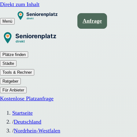
Direkt zum Inhalt
Anfrage
Menü
Plätze finden
Städte
Tools & Rechner
Ratgeber
Für Anbieter
Kostenlose Platzanfrage
Startseite
/
Deutschland
/
Nordrhein-Westfalen