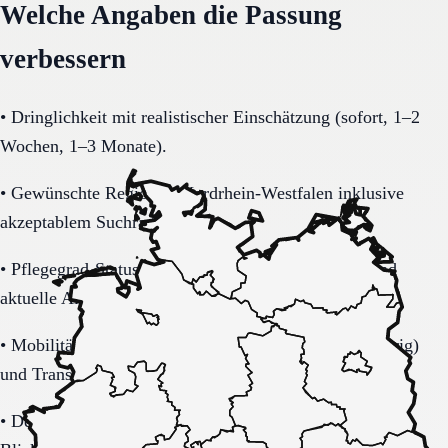
Welche Angaben die Passung
verbessern
•
Dringlichkeit mit realistischer Einschätzung (sofort, 1–2
Wochen, 1–3 Monate).
•
Gewünschte Region in Nordrhein-Westfalen inklusive
akzeptablem Suchradius.
•
Pflegegrad-Status (vorhanden, beantragt, unklar) und
aktuelle Alltagsbelastung.
•
Mobilität (selbstständig, Rollator, Rollstuhl, bettlägerig)
und Transferbedarf.
•
Demenzbezogene Anforderungen (ja, nein, unklar) mit