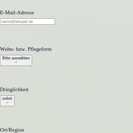
E-Mail-Adresse
Wohn- bzw. Pflegeform
Wohn- bzw. Pflegeform
Bitte auswählen
Dringlichkeit
Dringlichkeit
sofort
Ort/Region