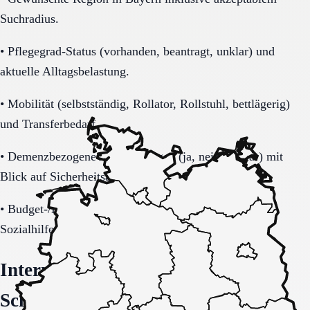
Suchradius.
•
Pflegegrad-Status (vorhanden, beantragt, unklar) und
aktuelle Alltagsbelastung.
•
Mobilität (selbstständig, Rollator, Rollstuhl, bettlägerig)
und Transferbedarf.
•
Demenzbezogene Anforderungen (ja, nein, unklar) mit
Blick auf Sicherheitsaspekte.
•
Budget-/Kostenträgerrahmen (privat, Pflegekasse,
Sozialhilfe möglich).
Interne Orientierung und nächste
Schritte