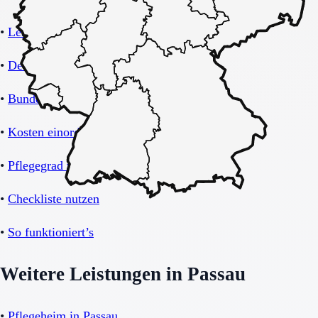
•
Leistungsübersicht Kurzzeitpflege
•
Deutschland-Übersicht
•
Bundesland Bayern
•
Kosten einordnen
•
Pflegegrad verstehen
•
Checkliste nutzen
•
So funktioniert’s
Weitere Leistungen in Passau
•
Pflegeheim in Passau