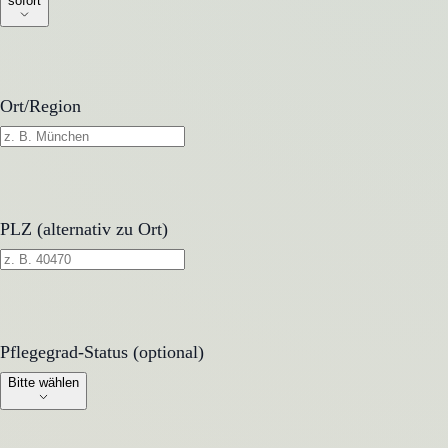
sofort
Ort/Region
PLZ (alternativ zu Ort)
Pflegegrad-Status (optional)
Pflegegrad-Status (optional)
Bitte wählen