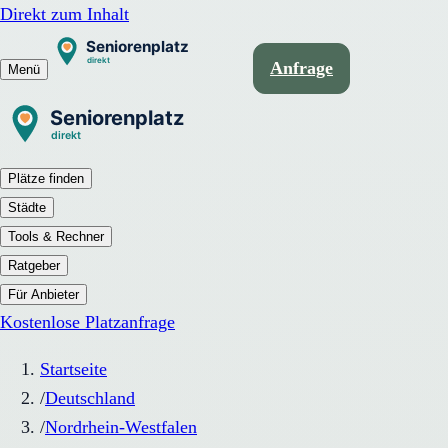
Direkt zum Inhalt
Anfrage
Menü
Plätze finden
Städte
Tools & Rechner
Ratgeber
Für Anbieter
Kostenlose Platzanfrage
Startseite
/
Deutschland
/
Nordrhein-Westfalen