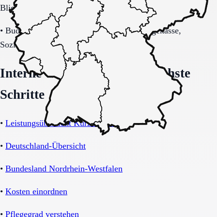
Blick auf Sicherheitsaspekte.
•
Budget-/Kostenträgerrahmen (privat, Pflegekasse,
Sozialhilfe möglich).
Interne Orientierung und nächste
Schritte
•
Leistungsübersicht Kurzzeitpflege
•
Deutschland-Übersicht
•
Bundesland Nordrhein-Westfalen
•
Kosten einordnen
•
Pflegegrad verstehen