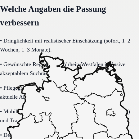
Welche Angaben die Passung
verbessern
•
Dringlichkeit mit realistischer Einschätzung (sofort, 1–2
Wochen, 1–3 Monate).
•
Gewünschte Region in Nordrhein-Westfalen inklusive
akzeptablem Suchradius.
•
Pflegegrad-Status (vorhanden, beantragt, unklar) und
aktuelle Alltagsbelastung.
•
Mobilität (selbstständig, Rollator, Rollstuhl, bettlägerig)
und Transferbedarf.
•
Demenzbezogene Anforderungen (ja, nein, unklar) mit