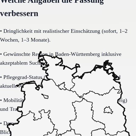
verbessern
•
Dringlichkeit mit realistischer Einschätzung (sofort, 1–2
Wochen, 1–3 Monate).
•
Gewünschte Region in Baden-Württemberg inklusive
akzeptablem Suchradius.
•
Pflegegrad-Status (vorhanden, beantragt, unklar) und
aktuelle Alltagsbelastung.
•
Mobilität (selbstständig, Rollator, Rollstuhl, bettlägerig)
und Transferbedarf.
•
Demenzbezogene Anforderungen (ja, nein, unklar) mit
Blick auf Sicherheitsaspekte.