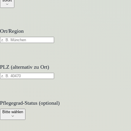
sofort
Ort/Region
PLZ (alternativ zu Ort)
Pflegegrad-Status (optional)
Pflegegrad-Status (optional)
Bitte wählen