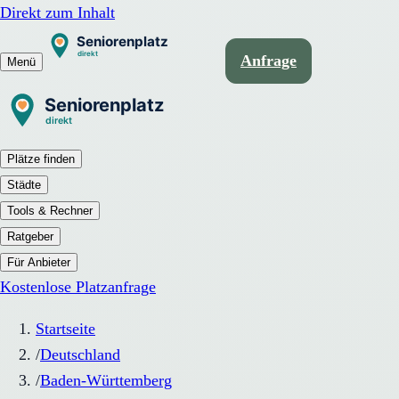
Direkt zum Inhalt
Anfrage
Menü
Plätze finden
Städte
Tools & Rechner
Ratgeber
Für Anbieter
Kostenlose Platzanfrage
Startseite
/
Deutschland
/
Baden-Württemberg