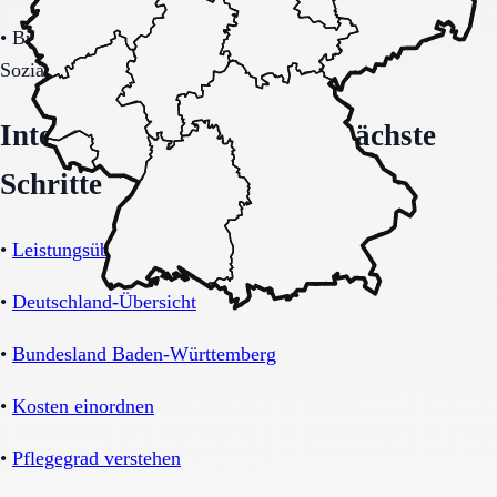
•
Budget-/Kostenträgerrahmen (privat, Pflegekasse,
Sozialhilfe möglich).
Interne Orientierung und nächste
Schritte
•
Leistungsübersicht Pflegeheim
•
Deutschland-Übersicht
•
Bundesland Baden-Württemberg
•
Kosten einordnen
•
Pflegegrad verstehen