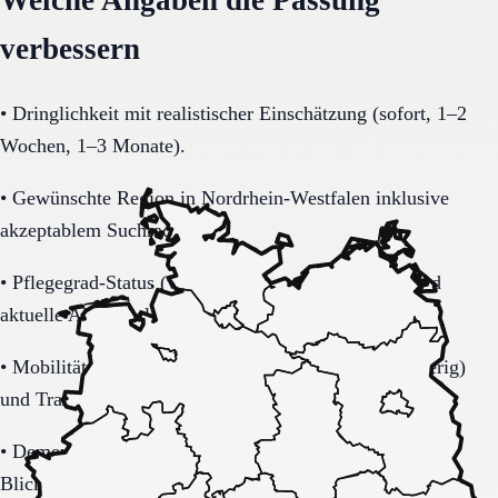
verbessern
•
Dringlichkeit mit realistischer Einschätzung (sofort, 1–2
Wochen, 1–3 Monate).
•
Gewünschte Region in Nordrhein-Westfalen inklusive
akzeptablem Suchradius.
•
Pflegegrad-Status (vorhanden, beantragt, unklar) und
aktuelle Alltagsbelastung.
•
Mobilität (selbstständig, Rollator, Rollstuhl, bettlägerig)
und Transferbedarf.
•
Demenzbezogene Anforderungen (ja, nein, unklar) mit
Blick auf Sicherheitsaspekte.