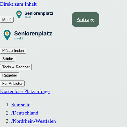
Direkt zum Inhalt
Anfrage
Menü
Plätze finden
Städte
Tools & Rechner
Ratgeber
Für Anbieter
Kostenlose Platzanfrage
Startseite
/
Deutschland
/
Nordrhein-Westfalen