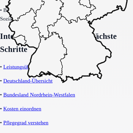
•
Budget-/Kostenträgerrahmen (privat, Pflegekasse,
Sozialhilfe möglich).
Interne Orientierung und nächste
Schritte
•
Leistungsübersicht Pflegeheim
•
Deutschland-Übersicht
•
Bundesland Nordrhein-Westfalen
•
Kosten einordnen
•
Pflegegrad verstehen