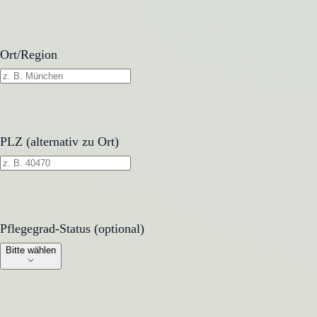
Ort/Region
PLZ (alternativ zu Ort)
Pflegegrad-Status (optional)
Pflegegrad-Status (optional)
Bitte wählen