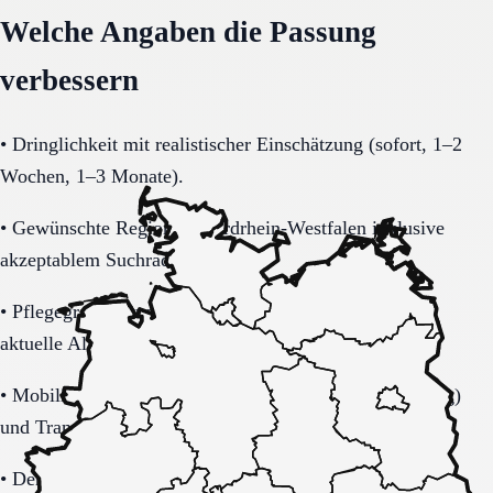
Welche Angaben die Passung
verbessern
•
Dringlichkeit mit realistischer Einschätzung (sofort, 1–2
Wochen, 1–3 Monate).
•
Gewünschte Region in Nordrhein-Westfalen inklusive
akzeptablem Suchradius.
•
Pflegegrad-Status (vorhanden, beantragt, unklar) und
aktuelle Alltagsbelastung.
•
Mobilität (selbstständig, Rollator, Rollstuhl, bettlägerig)
und Transferbedarf.
•
Demenzbezogene Anforderungen (ja, nein, unklar) mit