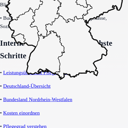
Blick auf Sicherheitsaspekte.
•
Budget-/Kostenträgerrahmen (privat, Pflegekasse,
Sozialhilfe möglich).
Interne Orientierung und nächste
Schritte
•
Leistungsübersicht Pflegeheim
•
Deutschland-Übersicht
•
Bundesland Nordrhein-Westfalen
•
Kosten einordnen
•
Pflegegrad verstehen