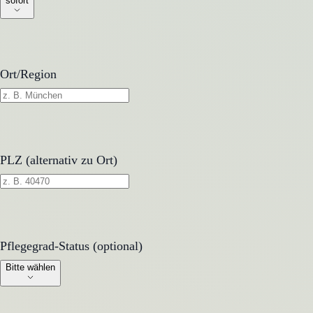
sofort
Ort/Region
PLZ (alternativ zu Ort)
Pflegegrad-Status (optional)
Pflegegrad-Status (optional)
Bitte wählen