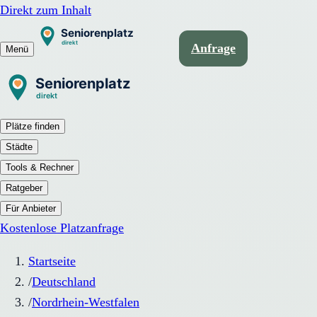
Direkt zum Inhalt
Anfrage
Menü
Plätze finden
Städte
Tools & Rechner
Ratgeber
Für Anbieter
Kostenlose Platzanfrage
Startseite
/
Deutschland
/
Nordrhein-Westfalen